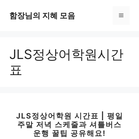
컨
텐
함장님의 지혜 모음
메
츠
로
뉴
건
너
JLS정상어학원시간
뛰
기
표
JLS정상어학원 시간표 | 평일
주말 저녁 스케줄과 셔틀버스
운행 꿀팁 공유해요!