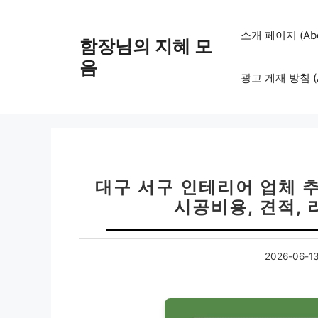
컨
텐
소개 페이지 (Abo
함장님의 지혜 모
츠
로
음
광고 게재 방침 (Adv
건
너
뛰
기
대구 서구 인테리어 업체 추천
시공비용, 견적,
2026-06-1