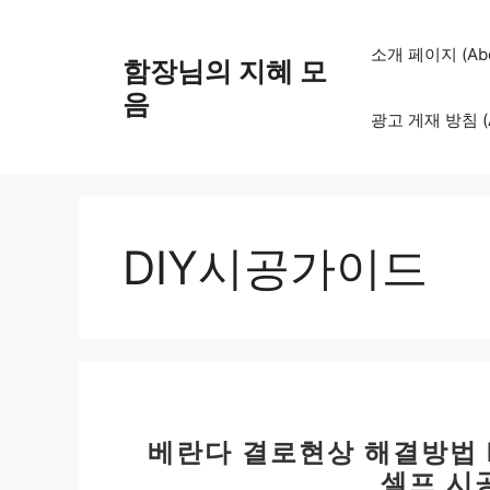
컨
텐
소개 페이지 (Abo
함장님의 지혜 모
츠
로
음
광고 게재 방침 (Adv
건
너
뛰
기
DIY시공가이드
베란다 결로현상 해결방법 D
셀프 시