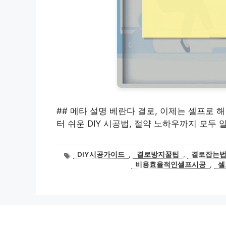
## 메타 설명 베란다 결로, 이제는 셀프로 
터 쉬운 DIY 시공법, 절약 노하우까지 모두
태
DIY시공가이드
,
결로방지꿀팁
,
결로잡는
그
비용효율적인셀프시공
,
셀