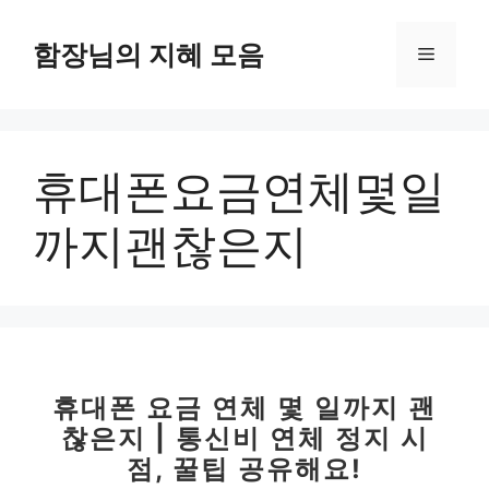
컨
텐
함장님의 지혜 모음
메
츠
로
뉴
건
너
휴대폰요금연체몇일
뛰
기
까지괜찮은지
휴대폰 요금 연체 몇 일까지 괜
찮은지 | 통신비 연체 정지 시
점, 꿀팁 공유해요!