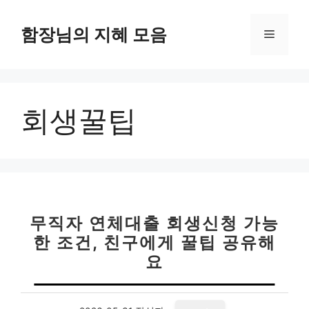
컨
텐
함장님의 지혜 모음
메
츠
로
뉴
건
너
회생꿀팁
뛰
기
무직자 연체대출 회생신청 가능
한 조건, 친구에게 꿀팁 공유해
요