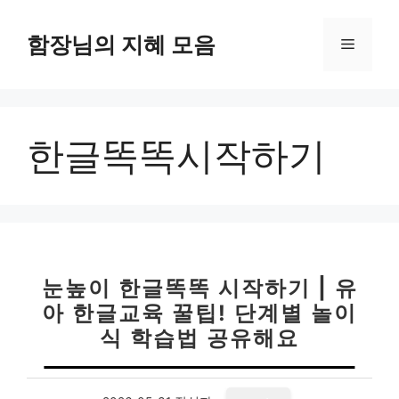
컨
텐
함장님의 지혜 모음
메
츠
로
뉴
건
너
한글똑똑시작하기
뛰
기
눈높이 한글똑똑 시작하기 | 유
아 한글교육 꿀팁! 단계별 놀이
식 학습법 공유해요