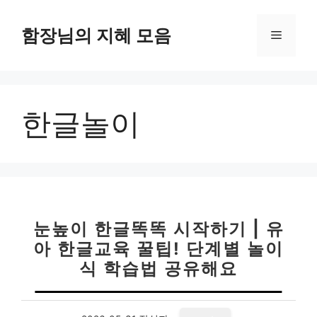
컨
텐
함장님의 지혜 모음
메
츠
로
뉴
건
너
한글놀이
뛰
기
눈높이 한글똑똑 시작하기 | 유
아 한글교육 꿀팁! 단계별 놀이
식 학습법 공유해요