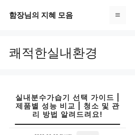
컨
텐
함장님의 지혜 모음
메
츠
로
뉴
건
너
쾌적한실내환경
뛰
기
실내분수가습기 선택 가이드 |
제품별 성능 비교 | 청소 및 관
리 방법 알려드려요!