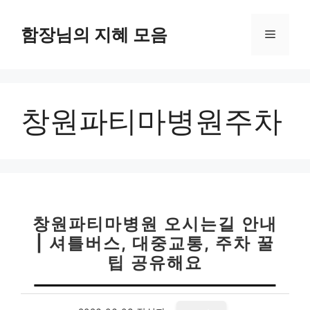
컨
텐
함장님의 지혜 모음
메
츠
로
뉴
건
너
창원파티마병원주차
뛰
기
창원파티마병원 오시는길 안내
| 셔틀버스, 대중교통, 주차 꿀
팁 공유해요