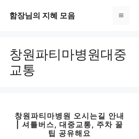
컨
텐
함장님의 지혜 모음
메
츠
로
뉴
건
너
창원파티마병원대중
뛰
기
교통
창원파티마병원 오시는길 안내
| 셔틀버스, 대중교통, 주차 꿀
팁 공유해요