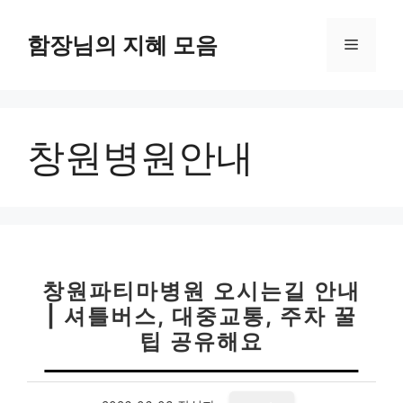
컨
텐
함장님의 지혜 모음
메
츠
로
뉴
건
너
창원병원안내
뛰
기
창원파티마병원 오시는길 안내
| 셔틀버스, 대중교통, 주차 꿀
팁 공유해요