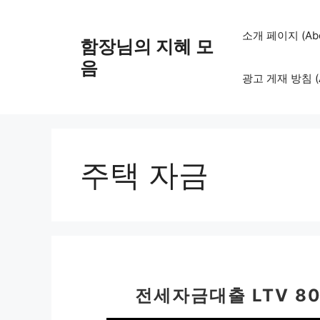
컨
텐
소개 페이지 (Abo
함장님의 지혜 모
츠
로
음
광고 게재 방침 (Adv
건
너
뛰
기
주택 자금
전세자금대출 LTV 8