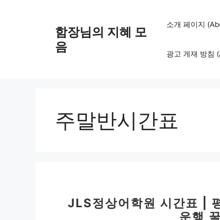
컨
텐
소개 페이지 (Abo
함장님의 지혜 모
츠
로
음
광고 게재 방침 (Adv
건
너
뛰
기
주말반시간표
JLS정상어학원 시간표 |
운행 