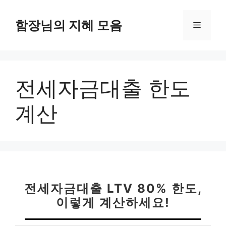
컨
텐
함장님의 지혜 모음
메
츠
로
뉴
건
너
전세자금대출 한도
뛰
기
계산
전세자금대출 LTV 80% 한도,
이렇게 계산하세요!