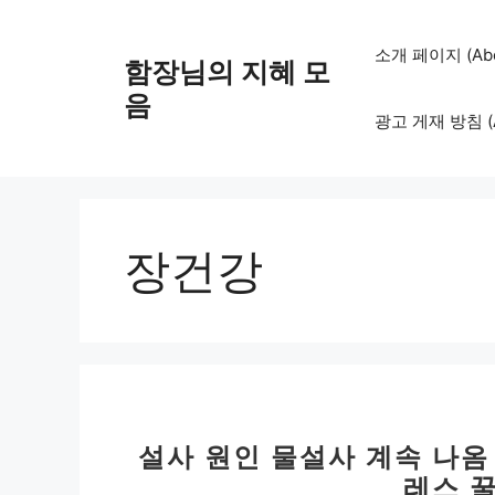
컨
텐
소개 페이지 (Abo
함장님의 지혜 모
츠
로
음
광고 게재 방침 (Adv
건
너
뛰
기
장건강
설사 원인 물설사 계속 나옴
레스 