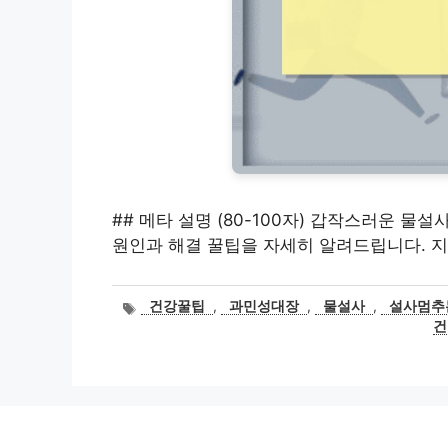
## 메타 설명 (80-100자) 갑작스러운 물
원인과 해결 꿀팁을 자세히 알려드립니다. 지
태
건강꿀팁
,
과민성대장
,
물설사
,
설사멈추
그
건