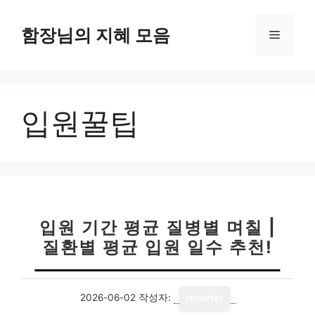
컨
텐
함장님의 지혜 모음
메
츠
로
뉴
건
너
입원꿀팁
뛰
기
입원 기간 평균 질병별 며칠 |
질환별 평균 입원 일수 추천!
2026-06-02
작성자:
reporter