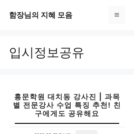
컨
텐
함장님의 지혜 모음
메
츠
로
뉴
건
너
입시정보공유
뛰
기
홍문학원 대치동 강사진 | 과목
별 전문강사 수업 특징 추천! 친
구에게도 공유해요