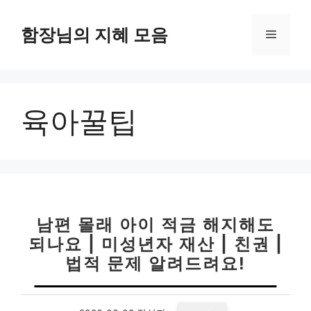
컨
텐
함장님의 지혜 모음
메
츠
로
뉴
건
너
육아꿀팁
뛰
기
남편 몰래 아이 적금 해지해도
되나요 | 미성년자 재산 | 친권 |
법적 문제 알려드려요!