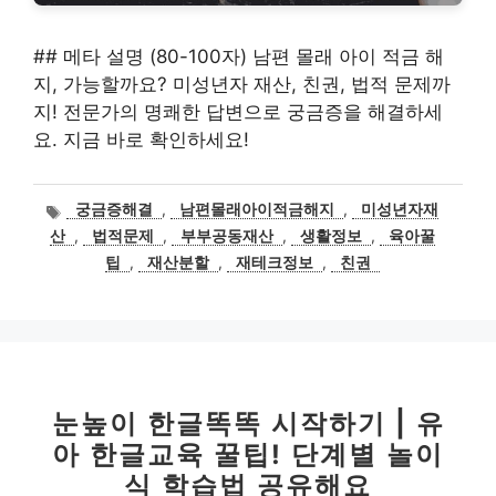
## 메타 설명 (80-100자) 남편 몰래 아이 적금 해
지, 가능할까요? 미성년자 재산, 친권, 법적 문제까
지! 전문가의 명쾌한 답변으로 궁금증을 해결하세
요. 지금 바로 확인하세요!
태
궁금증해결
,
남편몰래아이적금해지
,
미성년자재
그
산
,
법적문제
,
부부공동재산
,
생활정보
,
육아꿀
팁
,
재산분할
,
재테크정보
,
친권
눈높이 한글똑똑 시작하기 | 유
아 한글교육 꿀팁! 단계별 놀이
식 학습법 공유해요