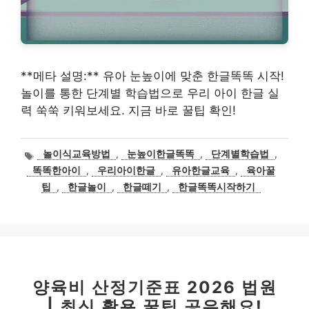
**메타 설명:** 유아 눈높이에 맞춘 한글똑똑 시작!
놀이를 통한 단계별 학습법으로 우리 아이 한글 실
력 쑥쑥 키워보세요. 지금 바로 꿀팁 확인!
태
놀이식교육방법
,
눈높이한글똑똑
,
단계별학습법
,
그
똑똑한아이
,
우리아이한글
,
유아한글교육
,
육아꿀
팁
,
한글놀이
,
한글떼기
,
한글똑똑시작하기
양육비 산정기준표 2026 법원
| 최신 활용 꿀팁 공유해요!