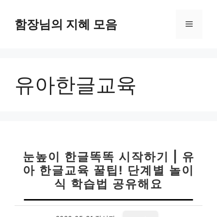
컨
텐
함장님의 지혜 모음
메
츠
로
뉴
건
너
유아한글교육
뛰
기
눈높이 한글똑똑 시작하기 | 유
아 한글교육 꿀팁! 단계별 놀이
식 학습법 공유해요