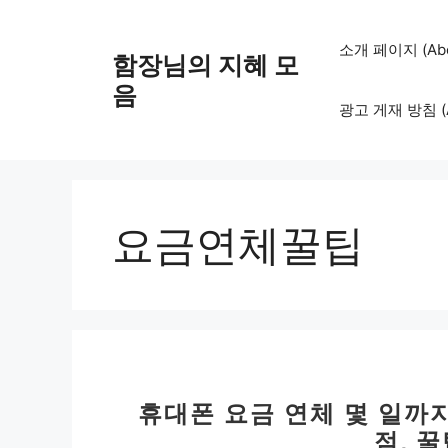
컨
텐
소개 페이지 (Abo
함장님의 지혜 모
츠
로
음
광고 게재 방침 (Adv
건
너
뛰
기
요금연체꿀팁
휴대폰 요금 연체 몇 일까지
점, 