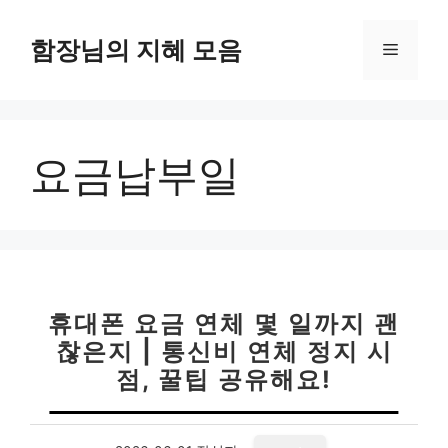
컨
텐
함장님의 지혜 모음
메
츠
로
뉴
건
너
요금납부일
뛰
기
휴대폰 요금 연체 몇 일까지 괜
찮은지 | 통신비 연체 정지 시
점, 꿀팁 공유해요!