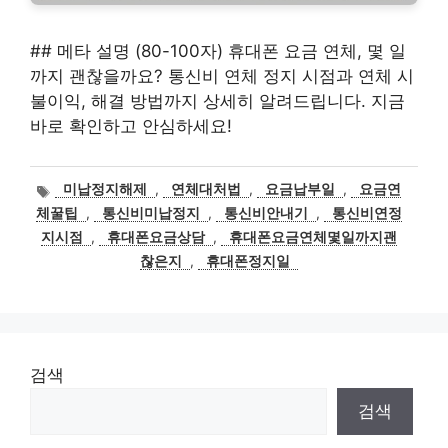
## 메타 설명 (80-100자) 휴대폰 요금 연체, 몇 일
까지 괜찮을까요? 통신비 연체 정지 시점과 연체 시
불이익, 해결 방법까지 상세히 알려드립니다. 지금
바로 확인하고 안심하세요!
태
미납정지해제
,
연체대처법
,
요금납부일
,
요금연
그
체꿀팁
,
통신비미납정지
,
통신비안내기
,
통신비연정
지시점
,
휴대폰요금상담
,
휴대폰요금연체몇일까지괜
찮은지
,
휴대폰정지일
검색
검색