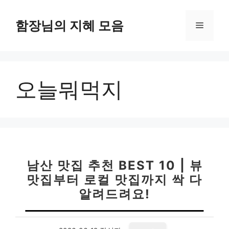
컨
텐
함장님의 지혜 모음
메
츠
로
뉴
건
너
오늘뭐먹지
뛰
기
남산 맛집 추천 BEST 10 | 뷰
맛집부터 로컬 맛집까지 싹 다
알려드려요!