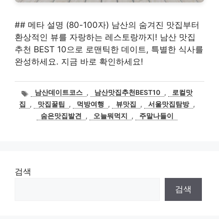
## 메타 설명 (80-100자) 남산의 숨겨진 맛집부터
환상적인 뷰를 자랑하는 레스토랑까지! 남산 맛집
추천 BEST 10으로 로맨틱한 데이트, 특별한 식사를
완성하세요. 지금 바로 확인하세요!
태
남산데이트코스
,
남산맛집추천BEST10
,
로컬맛
그
집
,
맛집꿀팁
,
먹방여행
,
뷰맛집
,
서울맛집탐방
,
숨은맛집발견
,
오늘뭐먹지
,
주말나들이
검색
검색