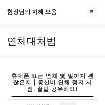
컨
텐
함장님의 지혜 모음
메
츠
로
뉴
건
너
연체대처법
뛰
기
휴대폰 요금 연체 몇 일까지 괜
찮은지 | 통신비 연체 정지 시
점, 꿀팁 공유해요!