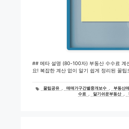
## 메타 설명 (80-100자) 부동산 수수료
요! 복잡한 계산 없이 알기 쉽게 정리된 꿀
태
꿀팁공유
,
매매가구간별중개보수
,
부동산
그
수료
,
알기쉬운부동산
,