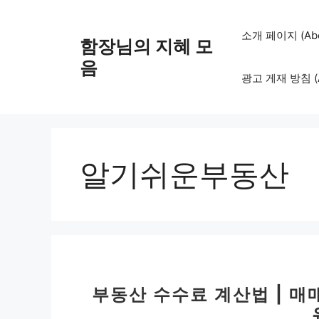
컨
텐
소개 페이지 (Abo
함장님의 지혜 모
츠
로
음
광고 게재 방침 (Adv
건
너
뛰
기
알기쉬운부동산
부동산 수수료 계산법 | 매