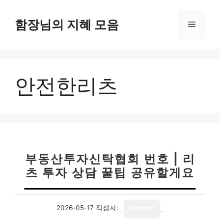
컨
텐
함장님의 지혜 모음
메
츠
로
뉴
건
너
안전한리츠
뛰
기
부동산투자신탁협회 번호 | 리
츠 투자 상담 꿀팁 공유할게요
2026-05-17
작성자:
reporter