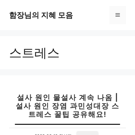
컨
텐
함장님의 지혜 모음
메
츠
로
뉴
건
너
스트레스
뛰
기
설사 원인 물설사 계속 나옴 |
설사 원인 장염 과민성대장 스
트레스 꿀팁 공유해요!