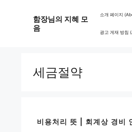
컨
텐
소개 페이지 (Abo
함장님의 지혜 모
츠
로
음
광고 게재 방침 (Adv
건
너
뛰
기
세금절약
비용처리 뜻 | 회계상 경비