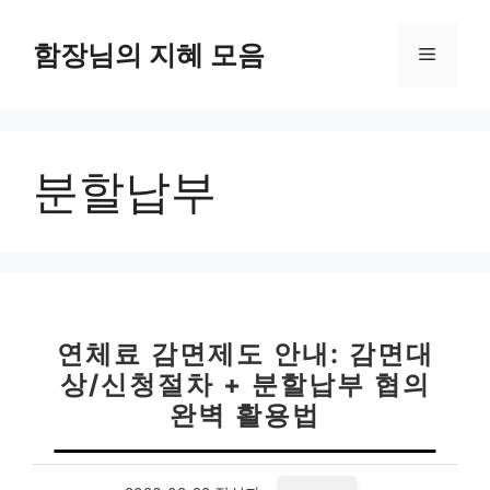
컨
텐
함장님의 지혜 모음
메
츠
로
뉴
건
너
분할납부
뛰
기
연체료 감면제도 안내: 감면대
상/신청절차 + 분할납부 협의
완벽 활용법