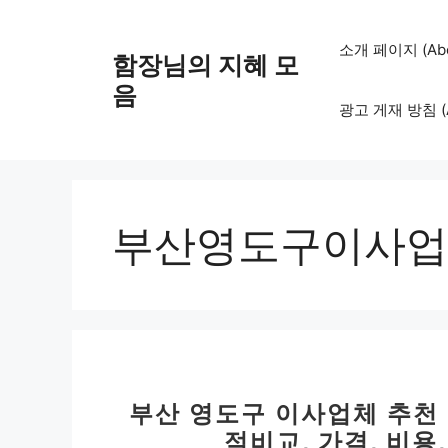
컨
텐
소개 페이지 (Abo
함장님의 지혜 모
츠
로
음
광고 게재 방침 (Adv
건
너
뛰
기
부산영도구이사업
부산 영도구 이사업체 추천 
적비교, 가격, 비용