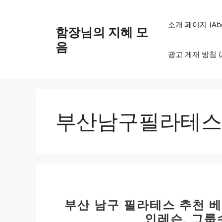
컨
텐
소개 페이지 (Abo
함장님의 지혜 모
츠
로
음
광고 게재 방침 (Adv
건
너
뛰
기
부산남구필라테스
부산 남구 필라테스 추천 베스
인레슨, 그룹