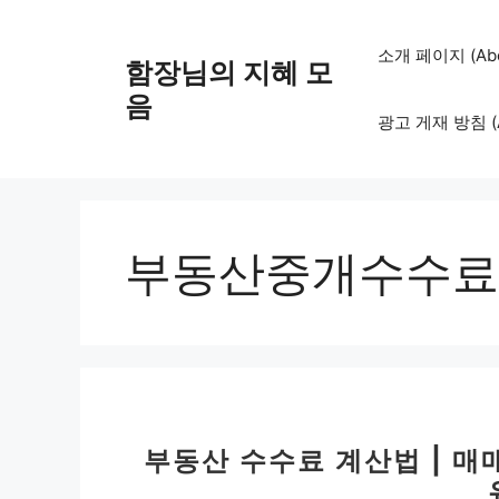
컨
텐
소개 페이지 (Abo
함장님의 지혜 모
츠
로
음
광고 게재 방침 (Adv
건
너
뛰
기
부동산중개수수료
부동산 수수료 계산법 | 매