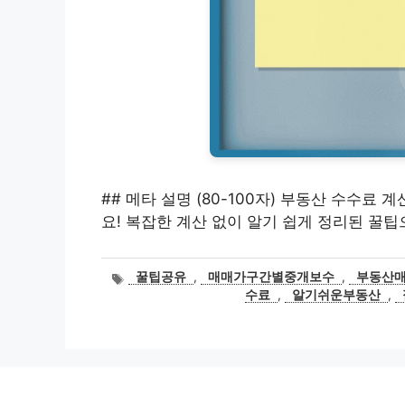
## 메타 설명 (80-100자) 부동산 수수료
요! 복잡한 계산 없이 알기 쉽게 정리된 꿀
태
꿀팁공유
,
매매가구간별중개보수
,
부동산
그
수료
,
알기쉬운부동산
,