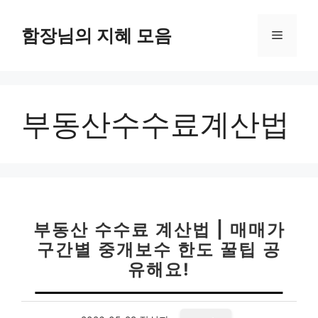
컨
텐
함장님의 지혜 모음
메
츠
로
뉴
건
너
부동산수수료계산법
뛰
기
부동산 수수료 계산법 | 매매가
구간별 중개보수 한도 꿀팁 공
유해요!