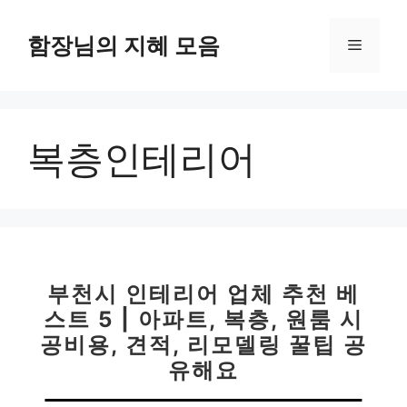
컨
텐
함장님의 지혜 모음
메
츠
로
뉴
건
너
복층인테리어
뛰
기
부천시 인테리어 업체 추천 베
스트 5 | 아파트, 복층, 원룸 시
공비용, 견적, 리모델링 꿀팁 공
유해요