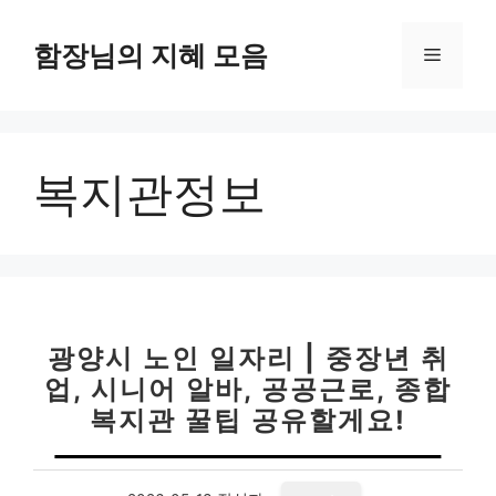
컨
텐
함장님의 지혜 모음
메
츠
로
뉴
건
너
복지관정보
뛰
기
광양시 노인 일자리 | 중장년 취
업, 시니어 알바, 공공근로, 종합
복지관 꿀팁 공유할게요!