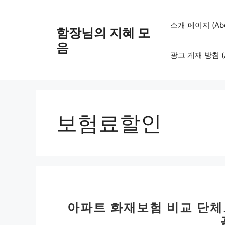
컨
텐
소개 페이지 (Abo
함장님의 지혜 모
츠
로
음
광고 게재 방침 (Adv
건
너
뛰
기
보험료할인
아파트 화재보험 비교 단체