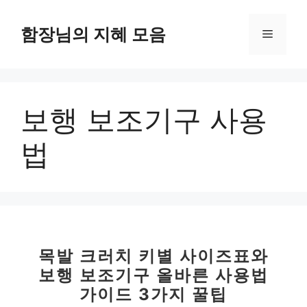
컨
텐
함장님의 지혜 모음
메
츠
로
뉴
건
너
보행 보조기구 사용
뛰
기
법
목발 크러치 키별 사이즈표와
보행 보조기구 올바른 사용법
가이드 3가지 꿀팁