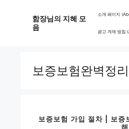
컨
텐
소개 페이지 (Abo
함장님의 지혜 모
츠
로
음
광고 게재 방침 (Adv
건
너
뛰
기
보증보험완벽정리
보증보험 가입 절차 | 보
해