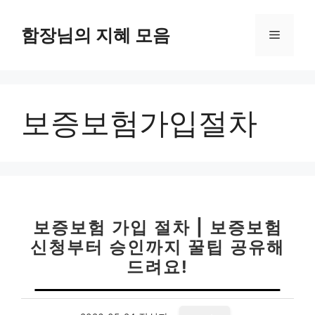
컨
텐
함장님의 지혜 모음
메
츠
로
뉴
건
너
보증보험가입절차
뛰
기
보증보험 가입 절차 | 보증보험
신청부터 승인까지 꿀팁 공유해
드려요!