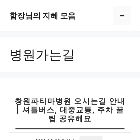
컨
텐
함장님의 지혜 모음
메
츠
로
뉴
건
너
병원가는길
뛰
기
창원파티마병원 오시는길 안내
| 셔틀버스, 대중교통, 주차 꿀
팁 공유해요