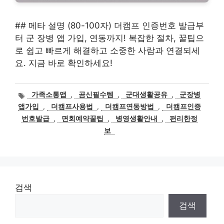
## 메타 설명 (80-100자) 더캠프 인증번호 발급부
터 군 장병 앱 가입, 연동까지! 복잡한 절차, 꿀팁으
로 쉽고 빠르게 해결하고 소중한 사람과 연결되세
요. 지금 바로 확인하세요!
태
가족소통앱
,
곰신필수템
,
군대생활공유
,
군장병
그
앱가입
,
더캠프사용법
,
더캠프연동방법
,
더캠프인증
번호발급
,
면회예약꿀팁
,
병영생활안내
,
편리한정
보
검색
검색