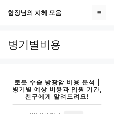
컨
텐
함장님의 지혜 모음
메
츠
로
뉴
건
너
병기별비용
뛰
기
로봇 수술 방광암 비용 분석 |
병기별 예상 비용과 입원 기간,
친구에게 알려드려요!