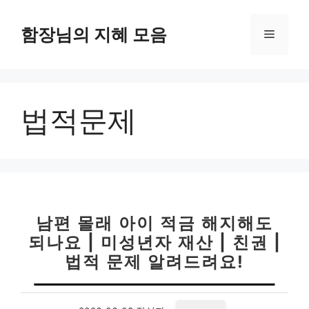
컨
텐
함장님의 지혜 모음
메
츠
로
뉴
건
너
법적문제
뛰
기
남편 몰래 아이 적금 해지해도
되나요 | 미성년자 재산 | 친권 |
법적 문제 알려드려요!