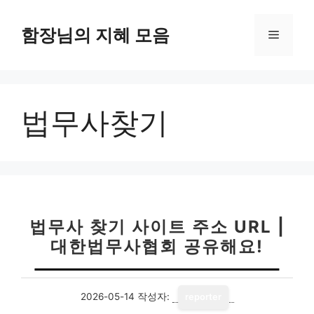
컨
텐
함장님의 지혜 모음
메
츠
로
뉴
건
너
법무사찾기
뛰
기
법무사 찾기 사이트 주소 URL |
대한법무사협회 공유해요!
2026-05-14
작성자:
reporter