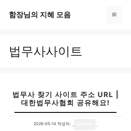
컨
텐
함장님의 지혜 모음
메
츠
로
뉴
건
너
법무사사이트
뛰
기
법무사 찾기 사이트 주소 URL |
대한법무사협회 공유해요!
2026-05-14
작성자:
reporter