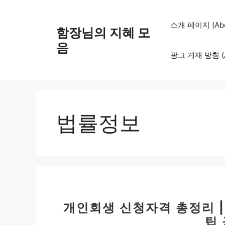
컨
텐
소개 페이지 (Abo
함장님의 지혜 모
츠
로
음
광고 게재 방침 (Adv
건
너
뛰
기
법률정보
개인회생 신청자격 총정리 |
팁