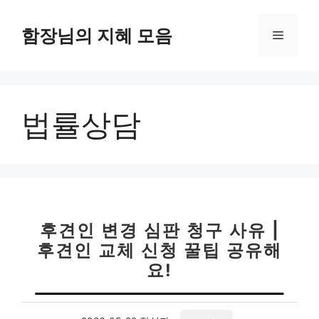
컨
텐
함장님의 지혜 모음
메
츠
로
뉴
건
너
법률상담
뛰
기
후견인 변경 심판 청구 사유 |
후견인 교체 신청 꿀팁 공유해
요!