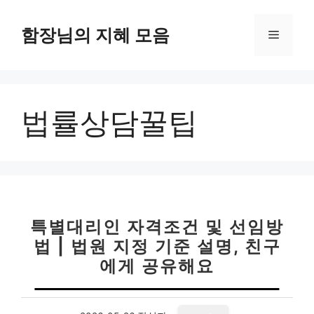
컨
텐
함장님의 지혜 모음
메
츠
로
뉴
건
너
법률상담꿀팁
뛰
기
특별대리인 자격조건 및 선임방
법 | 법원 지정 기준 설명, 친구
에게 공유해요