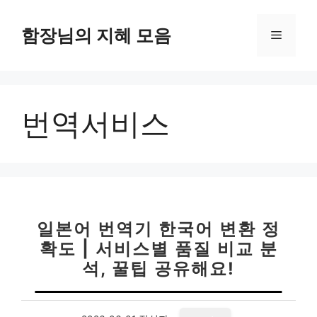
컨
텐
함장님의 지혜 모음
메
츠
로
뉴
건
너
번역서비스
뛰
기
일본어 번역기 한국어 변환 정
확도 | 서비스별 품질 비교 분
석, 꿀팁 공유해요!