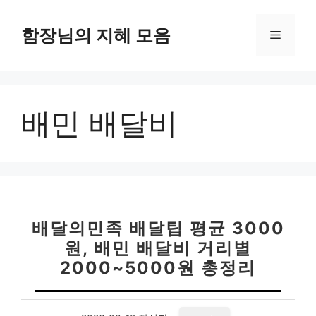
컨
텐
함장님의 지혜 모음
메
츠
로
뉴
건
너
배민 배달비
뛰
기
배달의민족 배달팁 평균 3000
원, 배민 배달비 거리별
2000~5000원 총정리