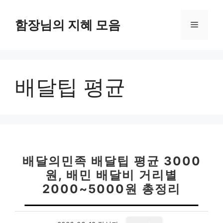
컨
텐
함장님의 지혜 모음
메
츠
로
뉴
건
너
배달팁 평균
뛰
기
배달의민족 배달팁 평균 3000
원, 배민 배달비 거리별
2000~5000원 총정리